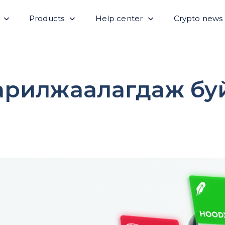
Products
Help center
Crypto news
арилжаалагдаж бу