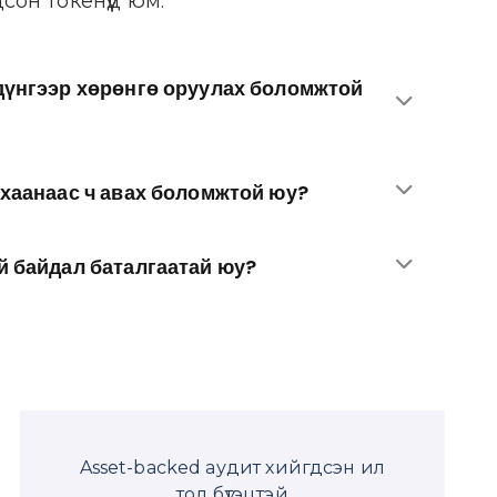
сон токенүүд юм.
дүнгээр хөрөнгө оруулах боломжтой
хаанаас ч авах боломжтой юу?
 байдал баталгаатай юу?
Asset-backed аудит хийгдсэн ил
тод бүтэцтэй