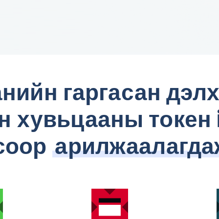
нийн гаргасан дэлх
 хувьцааны токен 
соор
арилжаалагда