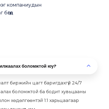
зэрэг компаниудын
бөгөөд
рилжаалах боломжтой юу?
алт биржийн цагт баригдахгүй 24/7
алах боломжтой ба бодит хувьцааны
лон хөдөлгөөнтэй 1:1 харьцаагаар