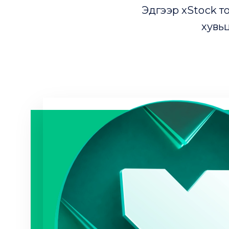
Эдгээр xStock то
хувьц