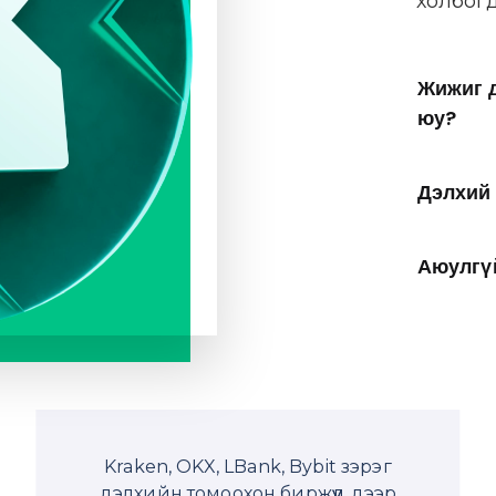
холбогд
Жижиг 
юу?
Дэлхий 
Аюулгүй
Kraken, OKX, LBank, Bybit зэрэг
дэлхийн томоохон биржүүд дээр