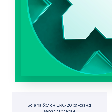
Solana болон ERC-20 сүлжээнд
зэрэг гаргасан