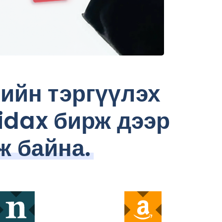
ийн тэргүүлэх
idax бирж дээр
ж байна.