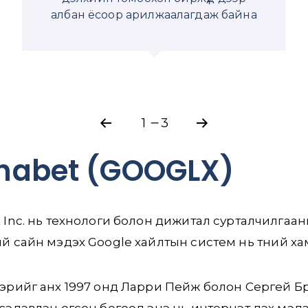
албан ёсоор арилжаалагдаж байна
1
2
3
3
habet (GOOGLX)
 Inc. нь технологи болон дижитал сурталчилгаан
й сайн мэдэх Google хайлтын систем нь түүний хам
эрийг анх 1997 онд Ларри Пейж болон Сергей Бри
сэдэвлэн өгсөн бөгөөд энэ нь интернэт дэх мэд