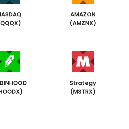
NASDAQ
AMAZON
(QQQX)
(AMZNX)
BINHOOD
Strategy
HOODX)
(MSTRX)