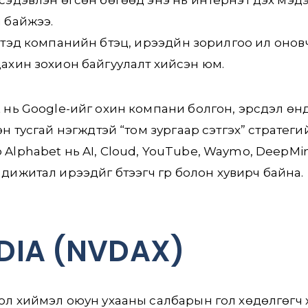
 байжээ.
 тэд компанийн бүтэц, ирээдүйн зорилгоо илүү оно
ахин зохион байгуулалт хийсэн юм.
 нь Google-ийг охин компани болгон, эрсдэл ө
н тусгай нэгжүүдтэй “том зургаар сэтгэх” стратегий
Alphabet нь AI, Cloud, YouTube, Waymo, DeepMi
дижитал ирээдүйг бүтээгч гүүр болон хувирч байна.
DIA (NVDAX)
ол хиймэл оюун ухааны салбарын гол хөдөлгөгч хү