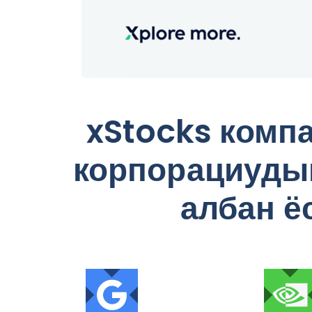
xStocks
компа
корпорациудын
албан ё