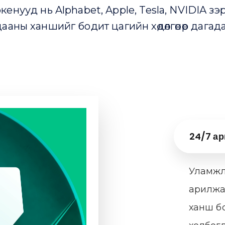
кенууд нь Alphabet, Apple, Tesla, NVIDIA 
ааны ханшийг бодит цагийн хөдөлгөөнөөр дагадаг 
24/7 а
Уламжл
арилжа
ханш бо