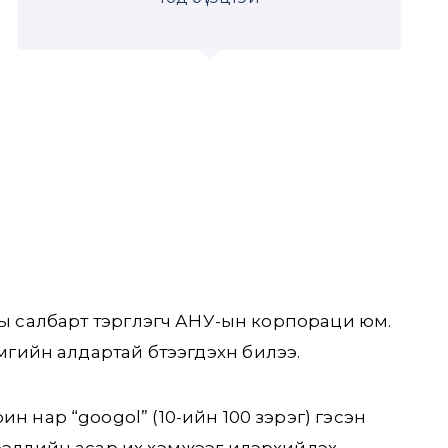
ы салбарт тэргүүлэгч АНУ-ын корпораци юм.
гийн алдартай бүтээгдэхүүн билээ.
н нар “googol” (10-ийн 100 зэрэг) гэсэн
ээллийн асар их хэмжээг илэрхийлэх