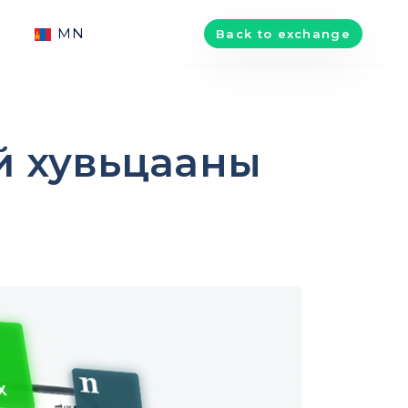
MN
Back to exchange
й хувьцааны