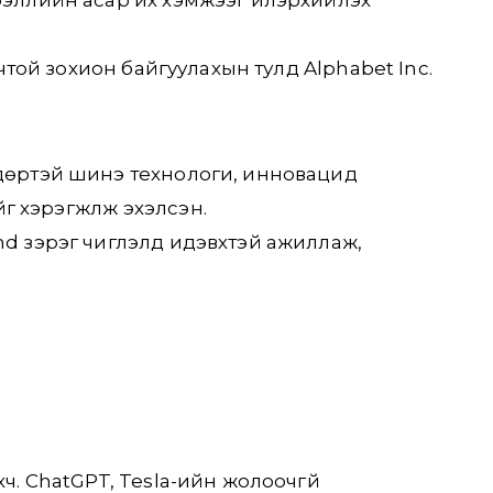
вчтой зохион байгуулахын тулд Alphabet Inc.
ндөртэй шинэ технологи, инновацид
г хэрэгжүүлж эхэлсэн.
nd зэрэг чиглэлд идэвхтэй ажиллаж,
ч. ChatGPT, Tesla-ийн жолоочгүй