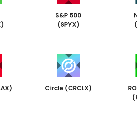
A
S&P 500
X)
(SPYX)
LAX)
Circle (CRCLX)
RO
(