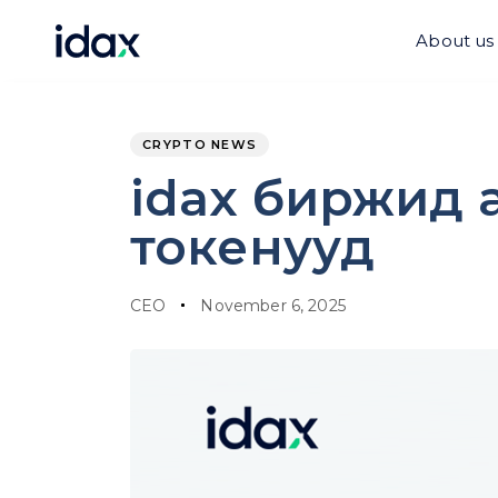
Skip
Skip
links
to
About us
content
PUBLISHED
Author
Published
IN:
on:
CRYPTO NEWS
idax биржид 
токенууд
CEO
November 6, 2025