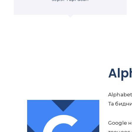
Alp
Alphabet
Та бидни
Google н
тооноос 