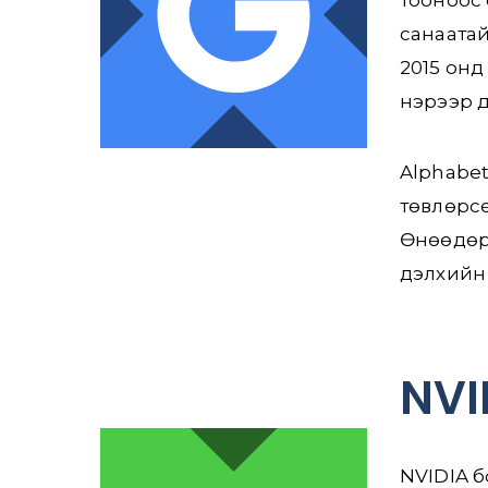
санаатай
2015 онд
нэрээр д
Alphabet
төвлөрсө
Өнөөдөр 
дэлхийн 
NVI
NVIDIA б