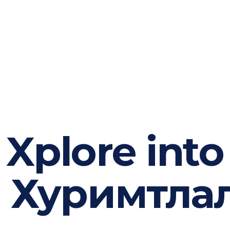
Xplore into
Хуримтла