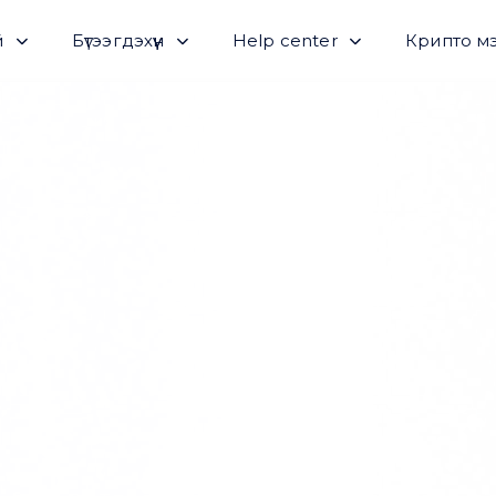
й
Бүтээгдэхүүн
Help center
Крипто м