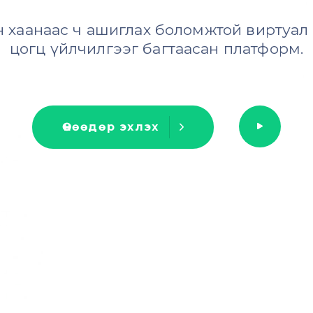
 хаанаас ч ашиглах боломжтой виртуал х
цогц үйлчилгээг багтаасан платформ.
Ө
н
ө
ө
д
ө
р
э
х
л
э
х