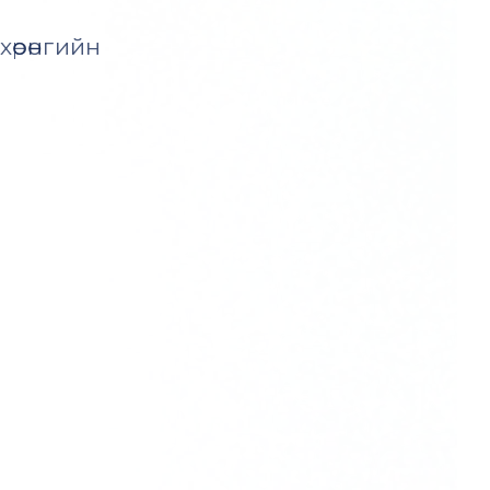
өрөнгийн