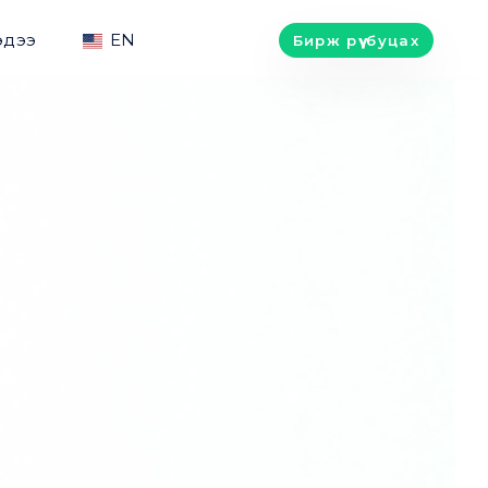
эдээ
EN
Бирж рүү буцах